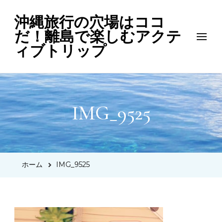
沖縄旅行の穴場はココ
だ！離島で楽しむアクテ
ィブトリップ
IMG_9525
ホーム
IMG_9525